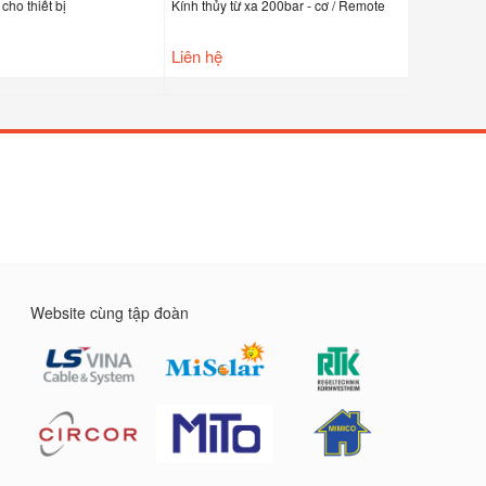
Kính thủy từ xa 200bar - cơ / Remote
Kính thủy m
 thiết bị
Liên hệ
Liên hệ
Website cùng tập đoàn