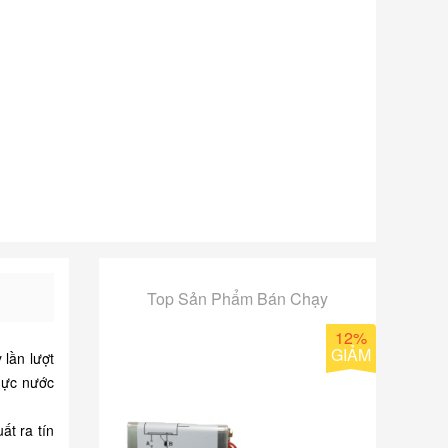
Top Sản Phẩm Bán Chạy
12%
GIẢM
lần lượt
mực nước
ất ra tín