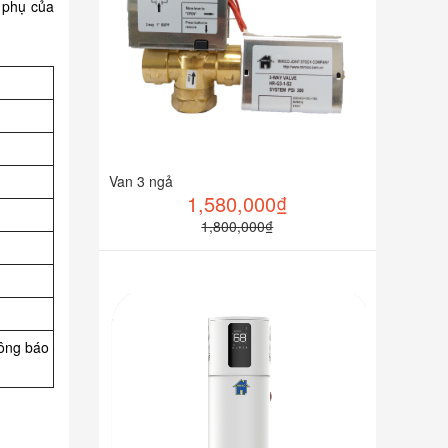
o phụ của
Van 3 ngả
1,580,000₫
1,800,000₫
hông báo