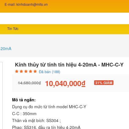
E-mail: kinhdoanh@mito.vn
Tin Tức
 4-20mA
Kính thủy từ tính tín hiệu 4-20mA - MHC-C-Y
Đã bán (188)
10,040,000₫
14,680,000₫
31% GIẢM
Mô tả ngắn:
Dụng cụ đo mức từ tính model MHC-C-Y
C-C : 350mm
Thân và mặt bích: SS304 ;
Phao: SS316, đầu ra tín hiệu 4-20mA