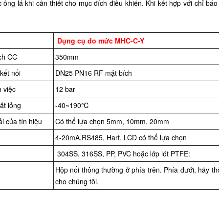
ống lá khi cần thiết cho mục đích điều khiển. Khi kết hợp với chỉ bá
Dụng cụ
đo mức MHC-C
-
Y
ch
CC
350mm
kết nối
DN25 PN16 RF mặt bích
 việc
1
2 bar
ất lỏng
-40~190℃
ải của
tín hiệu
Có thể lựa chọn 5mm, 10mm, 20mm
4-20mA,RS485, Hart, LCD có thể lựa chọn
304SS, 316SS, PP, PVC hoặc lớp lót PTFE:
Hộp nối thông thường ở phía trên. Phía dưới, hãy t
cho chúng tôi.