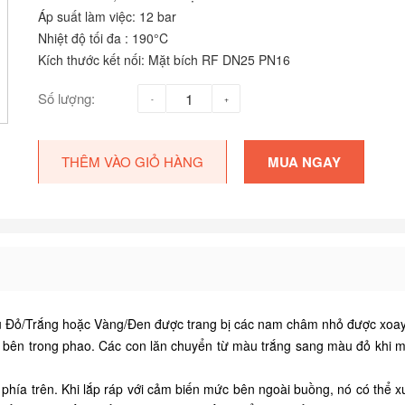
Áp suất làm việc: 12 bar
Nhiệt độ tối đa : 190°C
Kích thước kết nối: Mặt bích RF DN25 PN16
Số lượng:
THÊM VÀO GIỎ HÀNG
MUA NGAY
u Đỏ/Trắng hoặc Vàng/Đen được trang bị các nam châm nhỏ được xoay 
t bên trong phao. Các con lăn chuyển từ màu trắng sang màu đỏ khi 
hía trên. Khi lắp ráp với cảm biến mức bên ngoài buồng, nó có thể xu