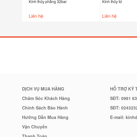
bar
Kính thủy phẳng 32bar
Kính thủy từ
Liên hệ
Liên hệ
DỊCH VỤ MUA HÀNG
HỖ TRỢ KỸ 
Chăm Sóc Khách Hàng
SĐT: 0981 63
Chính Sách Bảo Hành
SĐT: 024323
Hướng Dẫn Mua Hàng
E-mail: kin
Vận Chuyển
Thanh Toán