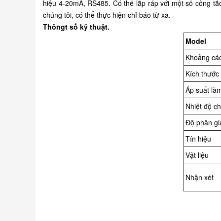
hiệu 4-20mA, RS485. Có thể lắp ráp với một số công tắc 
chúng tôi, có thể thực hiện chỉ báo từ xa.
Thôngt số kỹ thuật.
Model
Khoảng cá
Kích thước 
Áp suất làm
Nhiệt độ ch
Độ phân gi
Tín hiệu
V
ật liệu
Nhận xét