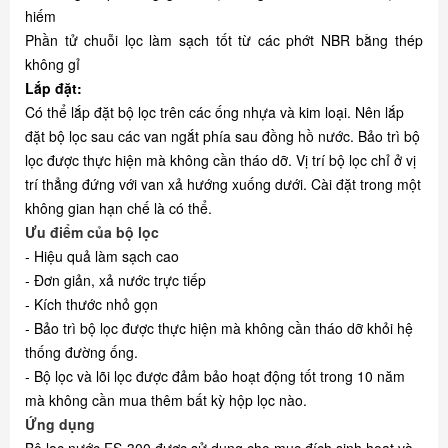
hiếm
Phần tử chuỗi lọc làm sạch tốt từ các phớt NBR bằng thép
không gỉ
Lắp đặt:
Có thể lắp đặt bộ lọc trên các ống nhựa và kim loại. Nên lắp
đặt bộ lọc sau các van ngắt phía sau đồng hồ nước. Bảo trì bộ
lọc được thực hiện mà không cần tháo dỡ. Vị trí bộ lọc chỉ ở vị
trí thẳng đứng với van xả hướng xuống dưới. Cài đặt trong một
không gian hạn chế là có thể.
Ưu điểm của bộ lọc
- Hiệu quả làm sạch cao
- Đơn giản, xả nước trực tiếp
- Kích thước nhỏ gọn
- Bảo trì bộ lọc được thực hiện mà không cần tháo dỡ khỏi hệ
thống đường ống.
- Bộ lọc và lõi lọc được đảm bảo hoạt động tốt trong 10 năm
mà không cần mua thêm bất kỳ hộp lọc nào.
Ứng dụng
Bộ lọc nước FS-300 được sử dụng cho mục đích sinh hoạt và