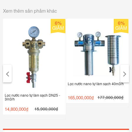
Xem thêm sản phảm khác
6%
6%
M
GIẢM
GIẢM
Lọc nước nano tự làm sạch 40m3/h
Lọc nước nano tự làm sạch DN25 -
165,000,000₫
177,000,000₫
3m3/h
14,800,000₫
15,900,000₫