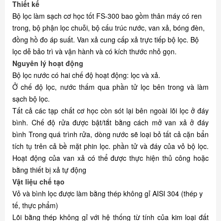
Thiết kế
Bộ lọc làm sạch cơ học tốt FS-300 bao gồm thân máy có ren
trong, bộ phận lọc chuỗi, bộ cấu trúc nước, van xả, bóng đèn,
đồng hồ đo áp suất. Van xả cung cấp xả trực tiếp bộ lọc. Bộ
lọc dễ bảo trì và vận hành và có kích thước nhỏ gọn.
Nguyên lý hoạt động
Bộ lọc nước có hai chế độ hoạt động: lọc và xả.
Ở chế độ lọc, nước thấm qua phần tử lọc bên trong và làm
sạch bộ lọc.
Tất cả các tạp chất cơ học còn sót lại bên ngoài lõi lọc ở đáy
bình. Chế độ rửa được bật/tắt bằng cách mở van xả ở đáy
bình Trong quá trình rửa, dòng nước sẽ loại bỏ tất cả cặn bẩn
tích tụ trên cả bề mặt phin lọc. phần tử và đáy của vỏ bộ lọc.
Hoạt động của van xả có thể được thực hiện thủ công hoặc
bằng thiết bị xả tự động
Vật liệu chế tạo
Vỏ và bình lọc được làm bằng thép không gỉ AISI 304 (thép y
tế, thực phẩm)
Lõi bằng thép không gỉ với hệ thống từ tính của kim loại đất