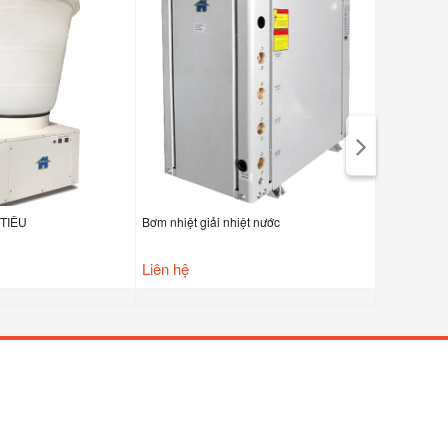
TIÊU
Bơm nhiệt giải nhiệt nước
heat pump al
Liên hệ
34,800,0