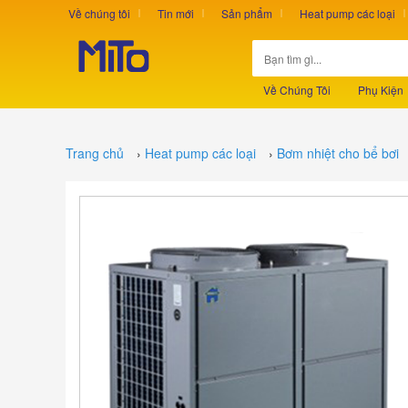
Về chúng tôi
Tin mới
Sản phẩm
Heat pump các loại
Về Chúng Tôi
Phụ Kiện
Trang chủ
›
Heat pump các loại
›
Bơm nhiệt cho bể bơi