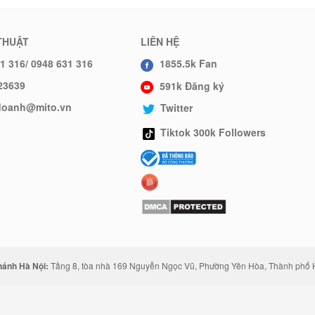
THUẬT
LIÊN HỆ
1 316/ 0948 631 316
1855.5k Fan
23639
591k Đăng ký
hdoanh@mito.vn
Twitter
Tiktok 300k Followers
hánh Hà Nội:
Tầng 8, tòa nhà 169 Nguyễn Ngọc Vũ, Phường Yên Hòa, Thành phố 