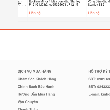
Ecoflam Minor 1 Máy bơm dầu Stanley
Vòng đệm đầu đốt Ecofl
ỗ Ecoflam
P121/5 Mã hàng: 65325671 , P121/5
Stanley SS2
5321077 ,
Liên hệ
Liên hệ
DỊCH VỤ MUA HÀNG
HỖ TRỢ KỸ 
Chăm Sóc Khách Hàng
SĐT: 0981 63
Chính Sách Bảo Hành
SĐT: 024323
Hướng Dẫn Mua Hàng
E-mail: kin
Vận Chuyển
Thanh Toán