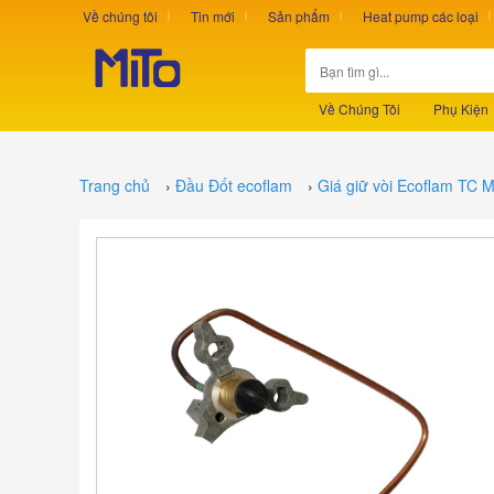
Về chúng tôi
Tin mới
Sản phẩm
Heat pump các loại
Về Chúng Tôi
Phụ Kiện
Trang chủ
›
Đầu Đốt ecoflam
›
Giá giữ vòi Ecoflam TC 