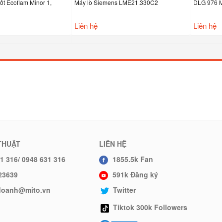
am Minor 1,
Máy lò Siemens LME21.330C2
DLG 976 MOD.01
Liên hệ
Liên hệ
THUẬT
LIÊN HỆ
1 316/ 0948 631 316
1855.5k Fan
23639
591k Đăng ký
hdoanh@mito.vn
Twitter
Tiktok 300k Followers