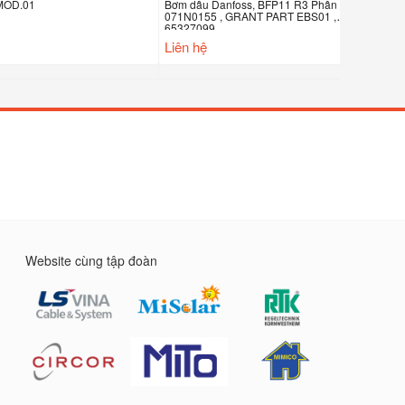
Bơm dầu Danfoss, BFP11 R3 Phần số:
Suntec Pum
071N0155 , GRANT PART EBS01 ,
7512, 7564
65327099
Liên hệ
Liên hệ
Website cùng tập đoàn