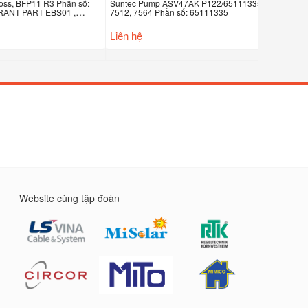
, BFP11 R3 Phần số:
Suntec Pump ASV47AK P122/65111335,
Bơm đốt Elc
NT PART EBS01 ,
7512, 7564 Phần số: 65111335
Liên hệ
Liên hệ
Website cùng tập đoàn