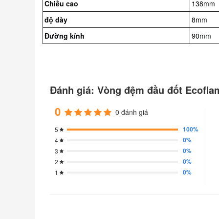
Chiều cao
138mm
độ dày
8mm
Đường kính
90mm
Đánh giá: Vòng đệm đầu đốt Ecoflam
0
0 đánh giá
100%
5
0%
4
0%
3
0%
2
0%
1