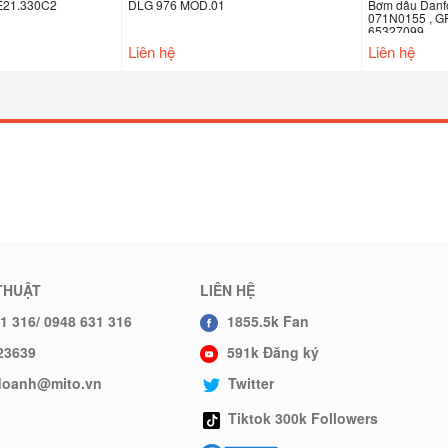
.330C2
DLG 976 MOD.01
Bơm dầu Danfoss
071N0155 , GRA
65327099
Liên hệ
Liên hệ
THUẬT
LIÊN HỆ
1 316/ 0948 631 316
1855.5k Fan
23639
591k Đăng ký
hdoanh@mito.vn
Twitter
Tiktok 300k Followers