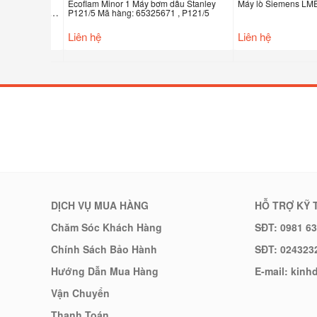
Ecoflam Minor 1 Máy bơm dầu Stanley
Máy lò Siemens LME21
ỗ Ecoflam
P121/5 Mã hàng: 65325671 , P121/5
5321077 ,
Liên hệ
Liên hệ
DỊCH VỤ MUA HÀNG
HỖ TRỢ KỸ 
Chăm Sóc Khách Hàng
SĐT: 0981 63
Chính Sách Bảo Hành
SĐT: 024323
Hướng Dẫn Mua Hàng
E-mail: kin
Vận Chuyển
Thanh Toán