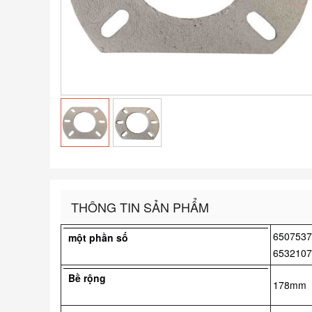
THÔNG TIN SẢN PHẨM
6507537
một phần số
6532107
Bề rộng
178mm