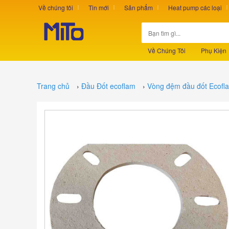
Về chúng tôi
Tin mới
Sản phẩm
Heat pump các loại
Về Chúng Tôi
Phụ Kiện
Trang chủ
›
Đầu Đốt ecoflam
›
Vòng đệm đầu đốt Ecofla