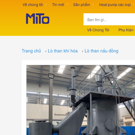
Về chúng tôi
Tin mới
Sản phẩm
Heat pump các loại
Về Chúng Tôi
Phụ Kiện
Trang chủ
›
Lò than khí hóa
›
Lò than nấu đồng