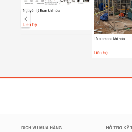
Nguyên lý than khí hóa
Liên hệ
Lò biomass khí hóa
Liên hệ
DỊCH VỤ MUA HÀNG
HỖ TRỢ KỸ 