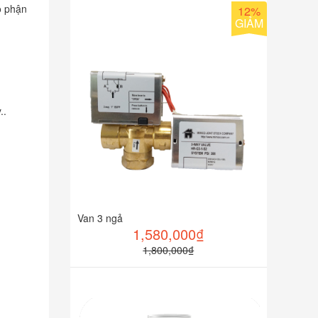
bộ phận
12%
GIẢM
y..
Van 3 ngả
1,580,000₫
1,800,000₫