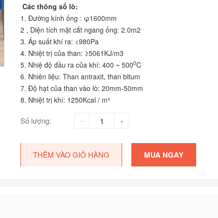
Các thông số lò:
1. Đường kính ống : φ1600mm
2 , Diện tích mặt cắt ngang ống: 2.0m2
3. Áp suất khí ra: <980Pa
4. Nhiệt trị của than: ≥5061KJ/m3
0
5. Nhiệ độ đầu ra của khí: 400 ~ 500
C
6. Nhiên liệu: Than antraxit, than bitum
7. Độ hạt của than vào lò: 20mm-50mm
8. Nhiệt trị khí: 1250Kcal / m³
Số lượng:
THÊM VÀO GIỎ HÀNG
MUA NGAY