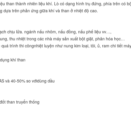
liệu than thành nhiên liệu khí. Lò có dạng hình trụ đứng, phía trên có 
ng dựa trên phản ứng giữa khí và than ở nhiệt độ cao.
ạch chịu lửa. ngánh nấu nhôm, nấu đồng, nấu phế liệu vv…,
nung, thu nhiệt trong các nhà máy sản xuất bột giặt, phân hóa học…
quá trình thi côngnhiệt luyện như nung kim loại, tôi, ủ, ram chi tiết má
 dụng khí than
GAS và 40-50% so vớidùng dầu
đốt than truyển thống