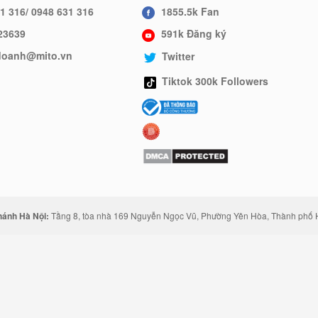
1 316/ 0948 631 316
1855.5k Fan
23639
591k Đăng ký
hdoanh@mito.vn
Twitter
Tiktok 300k Followers
hánh Hà Nội:
Tầng 8, tòa nhà 169 Nguyễn Ngọc Vũ, Phường Yên Hòa, Thành phố 