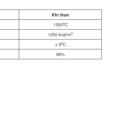
Khí than
0
1350
C
3
1250 kcal/m
0
± 5
C
98%