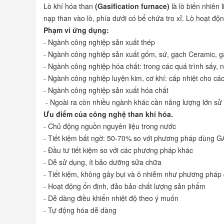
Lò khí hóa than
(
Gasification furnace
)
là lò biến nhiên 
nạp than vào lò, phía dưới có bể chứa tro xỉ. Lò hoạt độ
Phạm vi ứng dụng:
- Ngành công nghiệp sản xuất thép
- Ngành công nghiệp sản xuất gốm, sứ, gạch Ceramic, g
- Ngành công nghiệp hóa chất: trong các quá trình sấy, 
- Ngành công nghiệp luyện kim, cơ khí: cấp nhiệt cho các 
- Ngành công nghiệp sản xuất hóa chất
- Ngoài ra còn nhiều ngành khác cần năng lượng lớn sử
Ưu điểm của công nghệ than khí hóa.
- Chủ động nguồn nguyên liệu trong nước
- Tiết kiệm bất ngờ: 50-70% so với phương pháp dùng 
- Đầu tư tiết kiệm so với các phương pháp khác
- Dễ sử dụng, ít bảo dưỡng sửa chữa
- Tiết kiệm, không gây bụi và ô nhiễm như phương pháp 
- Hoạt động ổn định, đảo bảo chất lượng sản phẩm
- Dễ dàng điều khiển nhiệt độ theo ý muốn
- Tự động hóa dễ dàng