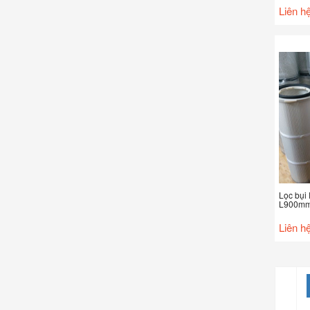
Liên h
Lọc bụi
L900m
Liên h