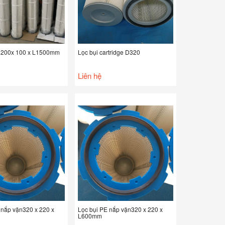
E 200x 100 x L1500mm
Lọc bụi cartridge D320
Liên hệ
 nắp vặn320 x 220 x
Lọc bụi PE nắp vặn320 x 220 x
L600mm