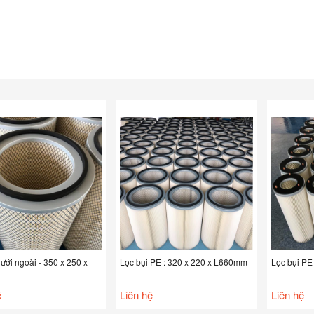
lưới ngoài - 350 x 250 x
Lọc bụi PE : 320 x 220 x L660mm
Lọc bụi PE
ệ
Liên hệ
Liên hệ