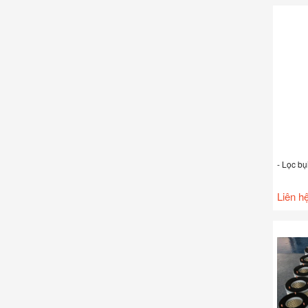
- Lọc b
Liên h