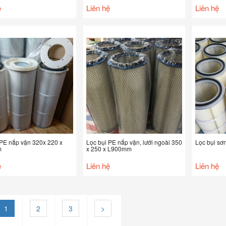
ệ
Liên hệ
Liên hệ
 PE nắp vặn 320x 220 x
Lọc bụi PE nắp vặn, lưới ngoài 350
Lọc bụi sơn
m
x 250 x L900mm
ệ
Liên hệ
Liên hệ
1
2
3
>