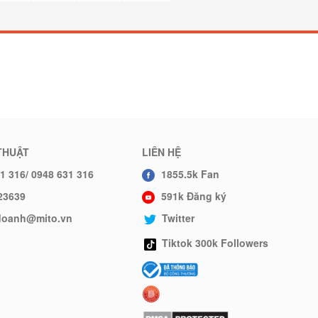
THUẬT
LIÊN HỆ
1 316/ 0948 631 316
1855.5k Fan
23639
591k Đăng ký
hdoanh@mito.vn
Twitter
Tiktok 300k Followers