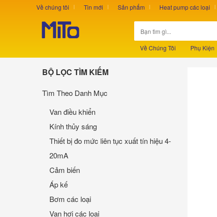
Về chúng tôi
Tin mới
Sản phẩm
Heat pump các loại
Về Chúng Tôi
Phụ Kiện
BỘ LỌC TÌM KIẾM
Tìm Theo Danh Mục
Van điều khiển
Kính thủy sáng
Thiết bị đo mức liên tục xuất tín hiệu 4-
20mA
Cảm biến
Áp kế
Bơm các loại
Van hơi các loại