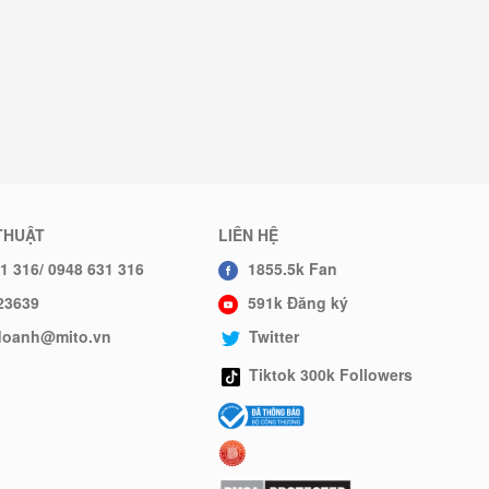
THUẬT
LIÊN HỆ
1 316/ 0948 631 316
1855.5k Fan
23639
591k Đăng ký
hdoanh@mito.vn
Twitter
Tiktok 300k Followers