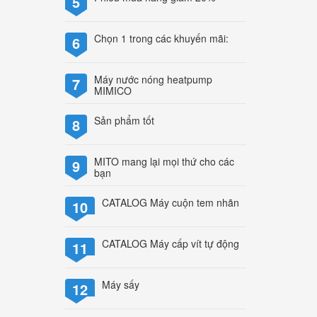
5
Chọn 1 trong các khuyến mãi:
6
Máy nước nóng heatpump
7
MIMICO
Sản phẩm tốt
8
MITO mang lại mọi thứ cho các
9
bạn
CATALOG Máy cuộn tem nhãn
10
CATALOG Máy cấp vít tự động
11
Máy sấy
12