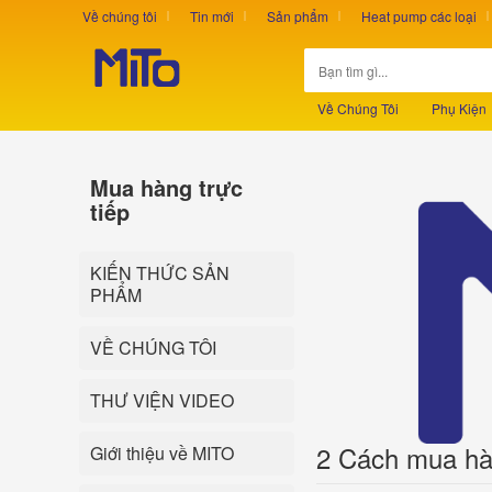
Về chúng tôi
Tin mới
Sản phẩm
Heat pump các loại
Về Chúng Tôi
Phụ Kiện
Mua hàng trực
tiếp
KIẾN THỨC SẢN
PHẨM
VỀ CHÚNG TÔI
THƯ VIỆN VIDEO
2 Cách mua hà
Giới thiệu về MITO